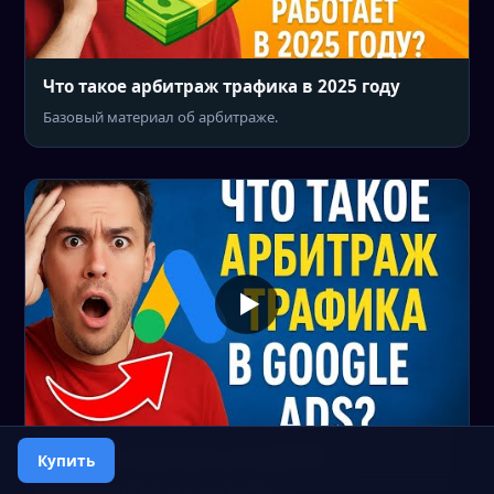
Что такое арбитраж трафика в 2025 году
Базовый материал об арбитраже.
Что такое арбитраж в Google Ads
Купить
Сравнение Директа и Google Ads.